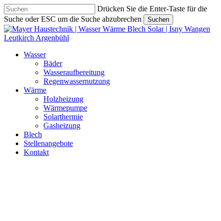
Skip
Drücken Sie die Enter-Taste für die
to
Suche oder ESC um die Suche abzubrechen
Suchen
main
Close
content
Search
Menu
Wasser
Bäder
Wasseraufbereitung
Regenwassernutzung
Wärme
Holzheizung
Wärmepumpe
Solarthermie
Gasheizung
Blech
Stellenangebote
Kontakt