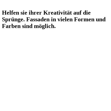
Helfen sie ihrer Kreativität auf die
Sprünge. Fassaden in vielen Formen und
Farben sind möglich.
Sie haben Fragen zu Hausfassaden aus
Metall und brauchen Hilfe bei der
Beratung?
Rufen Sie uns an oder schreiben Sie uns eine E-Mail.