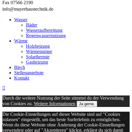
Fax 07566 2190
info@mayerhaustechnik.de
Close
Wasser
Menu
Bäder
Wasseraufbereitung
Regenwassernutzung
Wärme
Holzheizung
Wärmepumpe
Solarthermie
Gasheizung
Blech
Stellenangebote
Kontakt
Durch die weitere Nutzung der Seite stimmst du der Verwendung
von Cookies zu.
Weitere Informationen
Ja gerne.
Die Cookie-Einstellungen auf dieser Website sind auf "Cookies
zulassen" eingestellt, um das beste Surferlebnis zu ermöglichen.
Wenn du diese Website ohne Änderung der Cookie-Einstellungen
verwendest oder auf "Akzeptieren" klickst, erklärst du sich damit