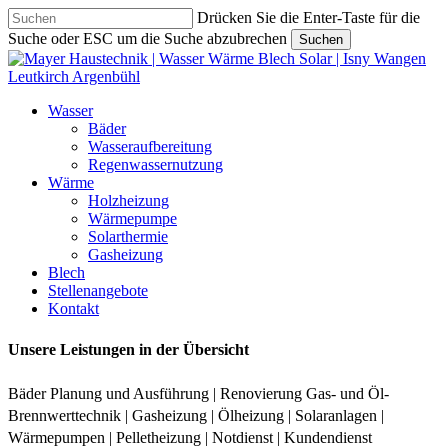
Skip
Drücken Sie die Enter-Taste für die
to
Suche oder ESC um die Suche abzubrechen
Suchen
main
Close
content
Search
Menu
Wasser
Bäder
Wasseraufbereitung
Regenwassernutzung
Wärme
Holzheizung
Wärmepumpe
Solarthermie
Gasheizung
Blech
Stellenangebote
Kontakt
Unsere Leistungen in der Übersicht
Bäder Planung und Ausführung | Renovierung Gas- und Öl-
Brennwerttechnik | Gasheizung | Ölheizung | Solaranlagen |
Wärmepumpen | Pelletheizung | Notdienst | Kundendienst